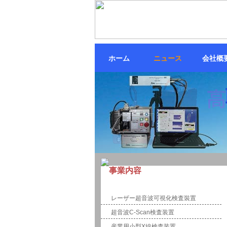
ホーム
ニュース
会社概
事業内容
計測・制御
レーザー超音波可視化検査裝置
超音波C-Scan検査装置
産業用小型X線検査装置