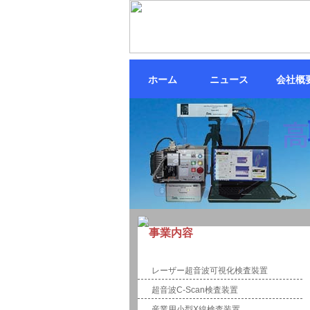
ホーム
ニュース
会社概
事業内容
計測・制御
レーザー超音波可視化検査裝置
超音波C-Scan検査装置
産業用小型X線検査装置