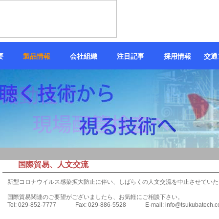
要
製品情報
会社組織
注目記事
採用情報
交通
国際貿易、人文交流
新型コロナウイルス感染拡大防止に伴い、しばらくの人文交流を中止させていた
国際貿易関連のご要望がございましたら、お気軽にご相談下さい。
Tel: 029-852-7777 Fax: 029-886-5528 E-mail:
info@tsukubatech.co