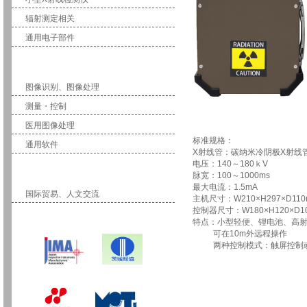
辐射测定相关
通用电子部件
软件
图像识别、图像处理
测量・控制
医用图像处理
标准规格：
通用软件
X射线管：碳纳米冷阴极X射线
电压：140～180ｋV
国际事业
脉宽：100～1000ms
最大电流：1.5mA
国际贸易、人文交流
主机尺寸：W210×H297×D11
控制器尺寸：W180×H120×D
特点：小型轻便、锂电池、高
可在10m外远程操作
两种控制模式：触屏控制或