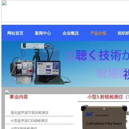
网站首页
新闻中心
企业概况
产品介绍
组织
事业内容
小型X射线检测仪（TXR
计测・控制
激光超声波可视化检测仪
小型超声波C扫描检测仪
小型X射线检测仪