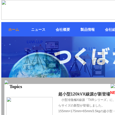
ホーム
ニュース
会社概要
製品情報
会社
Topics
N
超小型120kVX線源が新登場
一
小型冷陰極X線源「TXRシリーズ」に
らサイズの新型が登場しました。
155mm×175mm×65mm/3.5kgの超小