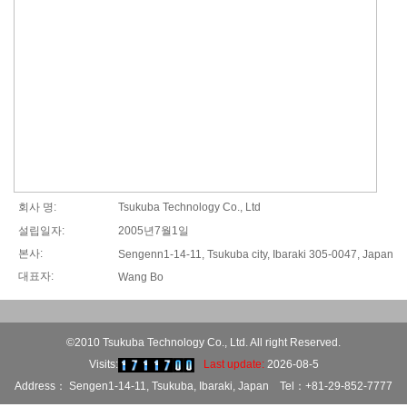
회사 명:
Tsukuba Technology Co., Ltd
설립일자:
2005년7월1일
본사:
Sengenn1-14-11, Tsukuba city, Ibaraki 305-0047, Japan
대표자:
Wang Bo
©2010 Tsukuba Technology Co., Ltd. All right Reserved.
Visits:
Last update:
2026-08-5
Address： Sengen1-14-11, Tsukuba, Ibaraki, Japan Tel：+81-29-852-7777