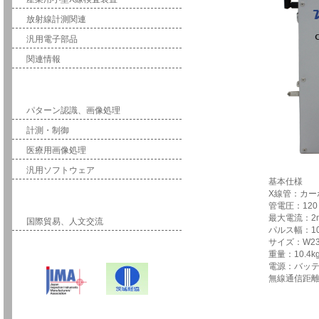
放射線計測関連
汎用電子部品
関連情報
ソフトウェア
パターン認識、画像処理
計測・制御
医療用画像処理
汎用ソフトウェア
基本仕様
X線管：カーボンナノ
国際事業
管電圧：120～16
最大電流：2m
国際貿易、人文交流
パルス幅：100～1
サイズ：W230×H30
重量：10.4kg（
電源：バッテ
無線通信距離（Max