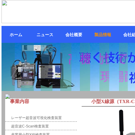
ホーム
ニュース
会社概要
製品情報
会社
事業内容
小型X線源（TXR-C1
計測・制御
レーザー超音波可視化検査裝置
超音波C-Scan検査装置
産業用小型X線検査装置