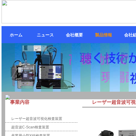
ホーム
ニュース
会社概要
製品情報
会社
事業内容
レーザー超音波可視化
計測・制御
レーザー超音波可視化検査裝置
超音波C-Scan検査装置
産業用小型X線検査装置