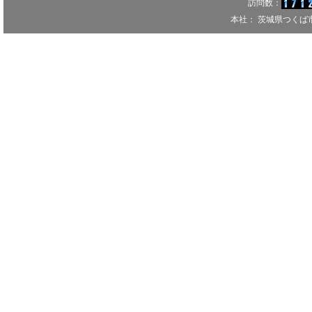
訪問数：
本社： 茨城県つくば市千現