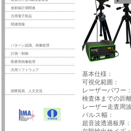
放射線計測関連
汎用電子部品
関連情報
ソフトウェア
パターン認識、画像処理
計測・制御
医療用画像処理
汎用ソフトウェア
基本仕様：
可視化範囲： 
国際事業
レーザーパワー
国際貿易、人文交流
検査体までの距離
レーザー走査周
パルス幅： 
超音波透過板厚